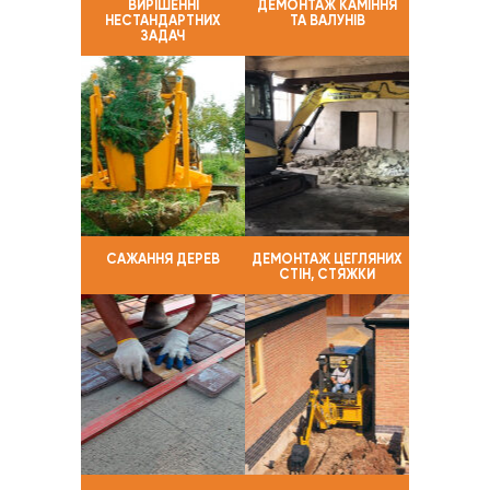
ВИРІШЕННІ
ДЕМОНТАЖ КАМІННЯ
НЕСТАНДАРТНИХ
ТА ВАЛУНІВ
ЗАДАЧ
САЖАННЯ ДЕРЕВ
ДЕМОНТАЖ ЦЕГЛЯНИХ
СТІН, СТЯЖКИ