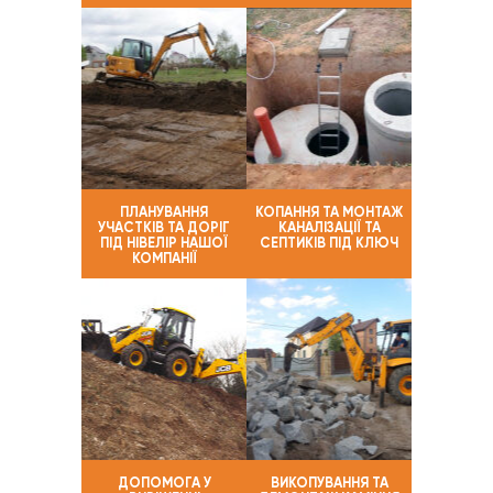
ПЛАНУВАННЯ
КОПАННЯ ТА МОНТАЖ
УЧАСТКІВ ТА ДОРІГ
КАНАЛІЗАЦІЇ ТА
ПІД НІВЕЛІР НАШОЇ
СЕПТИКІВ ПІД КЛЮЧ
КОМПАНІЇ
ДОПОМОГА У
ВИКОПУВАННЯ ТА