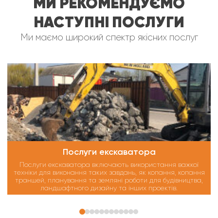
МИ РЕКОМЕНДУЄМО
НАСТУПНІ ПОСЛУГИ
Ми маємо широкий спектр якісних послуг
Послуги екскаватора
Послуги екскаватора включають використання важкої
техніки для виконання таких завдань, як копання, копання
траншей, планування та земляні роботи для будівництва,
ландшафтного дизайну та інших проектів.