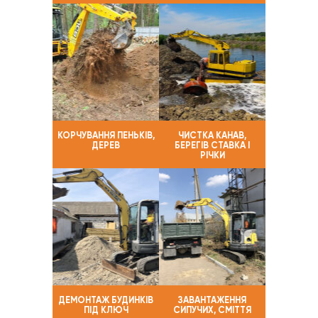
КОРЧУВАННЯ ПЕНЬКІВ,
ЧИСТКА КАНАВ,
ДЕРЕВ
БЕРЕГІВ СТАВКА І
РІЧКИ
ДЕМОНТАЖ БУДИНКІВ
ЗАВАНТАЖЕННЯ
ПІД КЛЮЧ
СИПУЧИХ, СМІТТЯ